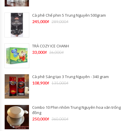
Cà phê Chế phin 5 Trung Nguyên 500gram
245,000
₫
289,000
₫
TRÀ COZY ICE CHANH
33,000
₫
36,000
₫
Cà phê Sáng tạo 3 Trung Nguyên - 340 gram
108,900
₫
135,000
₫
Combo 10 Phin nhôm Trung Nguyên hoa văn trống
đồng
250,000
₫
360,000
₫