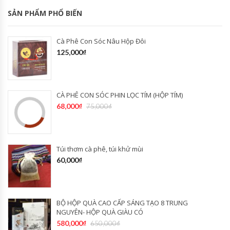
SẢN PHẨM PHỔ BIẾN
Cà Phê Con Sóc Nâu Hộp Đôi
125,000
₫
CÀ PHÊ CON SÓC PHIN LỌC TÍM (HỘP TÍM)
68,000
₫
75,000
₫
Túi thơm cà phê, túi khử mùi
60,000
₫
BỘ HỘP QUÀ CAO CẤP SÁNG TẠO 8 TRUNG
NGUYÊN- HỘP QUÀ GIÀU CÓ
580,000
₫
650,000
₫