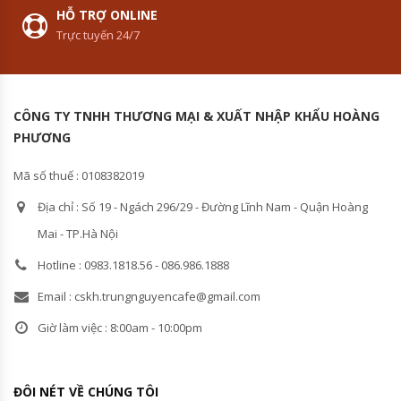
HỖ TRỢ ONLINE
Trực tuyến 24/7
CÔNG TY TNHH THƯƠNG MẠI & XUẤT NHẬP KHẨU HOÀNG
PHƯƠNG
Mã số thuế : 0108382019
Địa chỉ : Số 19 - Ngách 296/29 - Đường Lĩnh Nam - Quận Hoàng
Mai - TP.Hà Nội
Hotline : 0983.1818.56 - 086.986.1888
Email : cskh.trungnguyencafe@gmail.com
Giờ làm việc : 8:00am - 10:00pm
ĐÔI NÉT VỀ CHÚNG TÔI