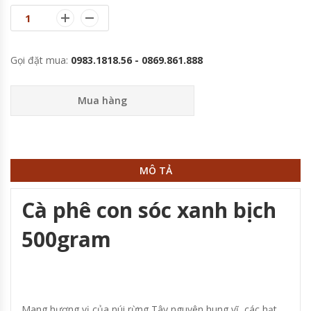
Gọi đặt mua:
0983.1818.56 - 0869.861.888
Mua hàng
MÔ TẢ
Cà phê con sóc xanh bịch
500gram
Mang hương vị của núi rừng Tây nguyên hung vĩ, các hạt