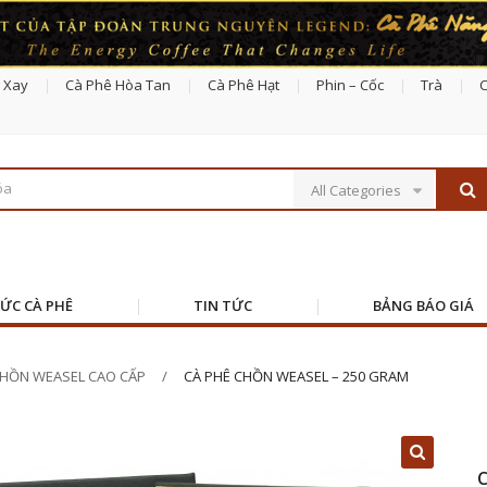
 Xay
Cà Phê Hòa Tan
Cà Phê Hạt
Phin – Cốc
Trà
C
All Categories
HỨC CÀ PHÊ
TIN TỨC
BẢNG BÁO GIÁ
CHỒN WEASEL CAO CẤP
CÀ PHÊ CHỒN WEASEL – 250 GRAM
C