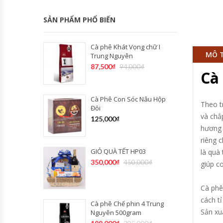
SẢN PHẨM PHỔ BIẾN
Cà phê Khát Vọng chữ I
MÔ 
Trung Nguyên
87,500
₫
94,000
₫
Cà
Cà Phê Con Sóc Nâu Hộp
Theo t
Đôi
và chắ
125,000
₫
hương 
riêng 
GIỎ QUÀ TẾT HP03
là quà
350,000
₫
450,000
₫
giúp c
Cà phê
cách t
Cà phê Chế phin 4 Trung
Sản xu
Nguyên 500gram