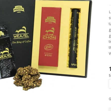
L
s
t
g
g
t
t
W
S
G