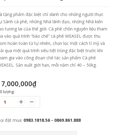
à tặng phẩm đặc biệt chỉ dành cho những người thực
ự Sành cà phê, những Nhà lãnh đạo, những Nhà kiến
ạo tương lai của thế giới. Cà phê chồn nguyên liệu tham
ia vào quá trình “bào chế” cà phê WEASEL được thu
om hoàn toàn từ tự nhiên, chọn lọc một cách tỉ mỷ và
rải qua một quá trình siêu tiệt trùng đặc biệt trước khi
ham gia vào công đoạn chế tác sản phẩm Cà phê
EASEL. Sản xuất giới hạn, mỗi năm chỉ 40 – 50kg.
17,000,000
₫
ố lượng:
ọi đặt mua:
0983.1818.56 - 0869.861.888