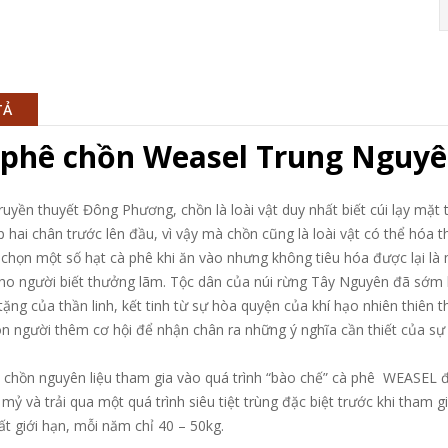
TẢ
 phê chồn Weasel Trung Nguy
ruyền thuyết Đông Phương, chồn là loài vật duy nhất biết cúi lạy mặt 
p hai chân trước lên đầu, vì vậy mà chồn cũng là loài vật có thể hóa t
chọn một số hạt cà phê khi ăn vào nhưng không tiêu hóa được lại là
cho người biết thưởng lãm. Tộc dân của núi rừng Tây Nguyên đã sớm 
 tặng của thần linh, kết tinh từ sự hòa quyện của khí hạo nhiên thiên
on người thêm cơ hội để nhận chân ra những ý nghĩa cần thiết của s
 chồn nguyên liệu tham gia vào quá trình “bào chế” cà phê WEASEL 
ỉ mỷ và trải qua một quá trình siêu tiệt trùng đặc biệt trước khi th
ất giới hạn, mỗi năm chỉ 40 – 50kg.