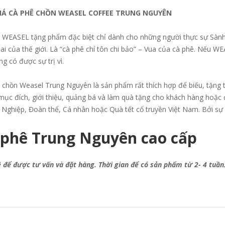
IÁ CÀ PHÊ CHỒN WEASEL COFFEE TRUNG NGUYÊN
 WEASEL tặng phẩm đặc biệt chỉ dành cho những người thực sự Sành
lai của thế giới. Là “cà phê chí tôn chi bảo” – Vua của cà phê. Nếu 
g có được sự trị vì.
 chồn Weasel Trung Nguyên là sản phẩm rất thích hợp để biếu, tặng 
ục đích, giới thiệu, quảng bá và làm quà tặng cho khách hàng hoặc đố
Nghiệp, Đoàn thể, Cá nhân hoặc Quà tết cổ truyền Việt Nam. Bởi sự
 phê Trung Nguyên cao cấp
ệ để được tư vấn và đặt hàng. Thời gian để có sản phẩm từ 2- 4 tuần