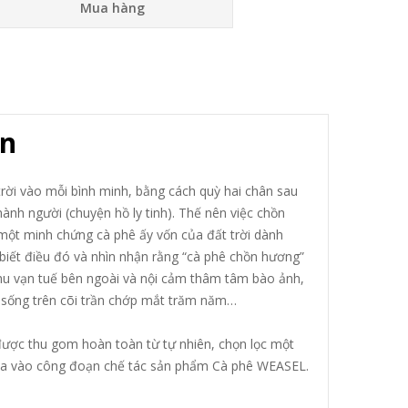
Mua hàng
ên
trời vào mỗi bình minh, bằng cách quỳ hai chân sau
hành người (chuyện hồ ly tinh). Thế nên việc chồn
 một minh chứng cà phê ấy vốn của đất trời dành
biết điều đó và nhìn nhận rằng “cà phê chồn hương”
 thu vạn tuế bên ngoài và nội cảm thâm tâm bào ảnh,
ự sống trên cõi trần chớp mắt trăm năm…
được thu gom hoàn toàn từ tự nhiên, chọn lọc một
am gia vào công đoạn chế tác sản phẩm Cà phê WEASEL.