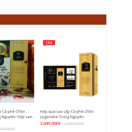
SALE
p Cà phê Chồn
Hộp quà cao cấp Cà phê Chồn
 Nguyên- Hộp sen
Legendee Trung Nguyên
2,049,000
₫
2,200,000
₫
600,000
₫