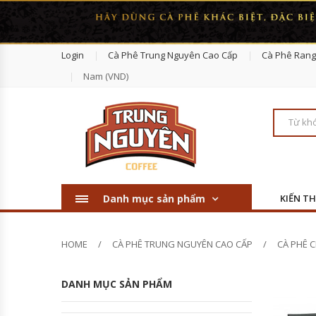
NEW
Hot Seller
Login
Cà Phê Trung Nguyên Cao Cấp
Cà Phê Rang
Nam (VND)
Cà Phê Cao Cấp Legend Revived
Cà Phê Chồn Legendee 225gr Trung
Nguyên
Cà Phê Chồn WEASEL Cao Cấp
Danh mục sản phẩm
KIẾN T
Cà Phê Trung Nguyên Sáng Tạo 8
HOME
CÀ PHÊ TRUNG NGUYÊN CAO CẤP
CÀ PHÊ 
DANH MỤC SẢN PHẨM