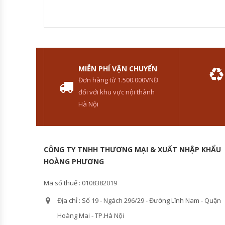
MIỄN PHÍ VẬN CHUYỂN
Đơn hàng từ 1.500.000VNĐ
đối với khu vực nội thành
Hà Nội
CÔNG TY TNHH THƯƠNG MẠI & XUẤT NHẬP KHẨU
HOÀNG PHƯƠNG
Mã số thuế : 0108382019
Địa chỉ : Số 19 - Ngách 296/29 - Đường Lĩnh Nam - Quận
Hoàng Mai - TP.Hà Nội