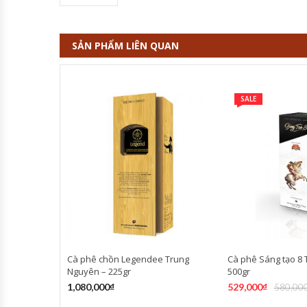
SẢN PHẨM LIÊN QUAN
SALE
Cà phê chồn Legendee Trung
Cà phê Sáng tạo 8
Nguyên – 225gr
500gr
1,080,000
₫
529,000
₫
580,00