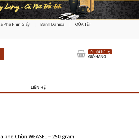
à Phê Phin Giấy
Bánh Danisa
QÙA TẾT
0 mặt hàng
GIỎ HÀNG
LIÊN HỆ
à phê Chồn WEASEL – 250 gram