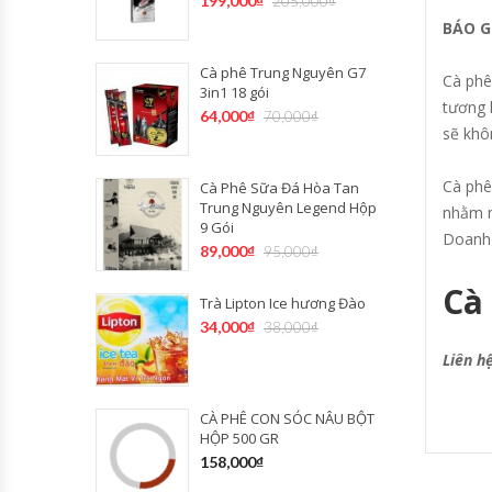
199,000
₫
205,000
₫
BÁO G
Cà phê Trung Nguyên G7
Cà phê
3in1 18 gói
tương 
64,000
₫
70,000
₫
sẽ khôn
Cà phê
Cà Phê Sữa Đá Hòa Tan
Trung Nguyên Legend Hộp
nhằm m
9 Gói
Doanh 
89,000
₫
95,000
₫
Cà
Trà Lipton Ice hương Đào
34,000
₫
38,000
₫
Liên h
CÀ PHÊ CON SÓC NÂU BỘT
HỘP 500 GR
158,000
₫