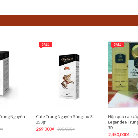
SALE
SALE
 Trung Nguyên –
Cafe Trung Nguyên Sáng tạo 8 –
Hộp quà cao cấ
250gr
Legendee Trung
3D
269,000
₫
0
₫
305,000
₫
2,450,000
₫
2,