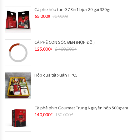
Cà phê hòa tan G7 3in1 bịch 20 gói 320gr
65,000
₫
70,000
₫
CÀ PHÊ CON SÓC ĐEN (HỘP ĐÔI)
125,000
₫
2,450,000
₫
Hộp quà tết xuân HP05
Cà phê phin Gourmet Trung Nguyên hộp 500gram
140,000
₫
150,000
₫