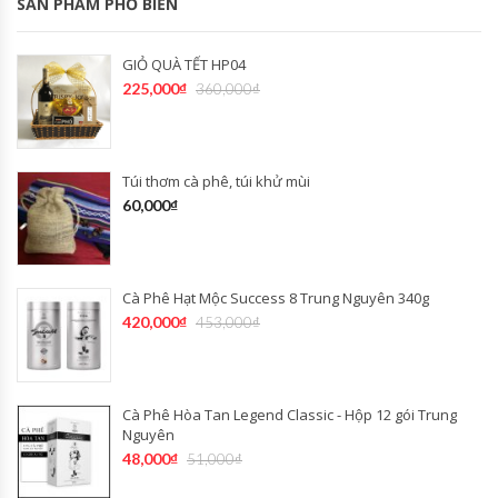
SẢN PHẨM PHỔ BIẾN
GIỎ QUÀ TẾT HP04
225,000
₫
360,000
₫
Túi thơm cà phê, túi khử mùi
60,000
₫
Cà Phê Hạt Mộc Success 8 Trung Nguyên 340g
420,000
₫
453,000
₫
Cà Phê Hòa Tan Legend Classic - Hộp 12 gói Trung
Nguyên
48,000
₫
51,000
₫