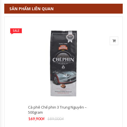
SẢN PHẨM LIÊN QUAN
SALE
Cà phê Chế phin 3 Trung Nguyên –
500gram
169,900
₫
189,000
₫