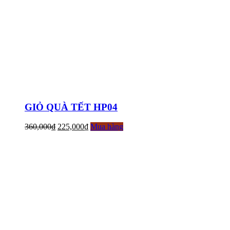
GIỎ QUÀ TẾT HP04
360,000
₫
225,000
₫
Mua hàng