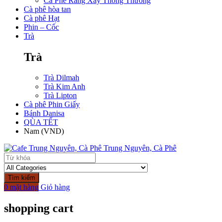
Cà Phê Rang Xay Thông Thường
Cà phê hòa tan
Cà phê Hạt
Phin – Cốc
Trà
Trà
Trà Dilmah
Trà Kim Anh
Trà Lipton
Cà phê Phin Giấy
Bánh Danisa
QÙA TẾT
Nam (VND)
Tìm kiếm
0 mặt hàng
Giỏ hàng
shopping cart