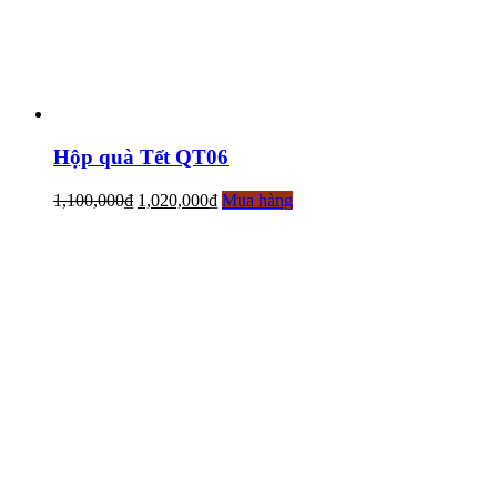
Hộp quà Tết QT06
1,100,000
₫
1,020,000
₫
Mua hàng