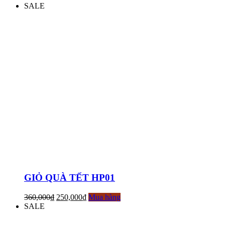
SALE
GIỎ QUÀ TẾT HP01
360,000
₫
250,000
₫
Mua hàng
SALE