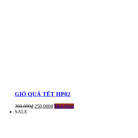
GIỎ QUÀ TẾT HP02
360,000
₫
250,000
₫
Mua hàng
SALE