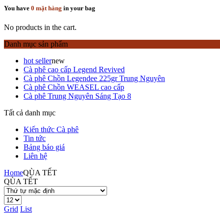
You have
0 mặt hàng
in your bag
No products in the cart.
Danh mục sản phẩm
hot seller
new
Cà phê cao cấp Legend Revived
Cà phê Chồn Legendee 225gr Trung Nguyên
Cà phê Chồn WEASEL cao cấp
Cà phê Trung Nguyên Sáng Tạo 8
Tất cả danh mục
Kiến thức Cà phê
Tin tức
Bảng báo giá
Liên hệ
Home
QÙA TẾT
QÙA TẾT
Grid
List