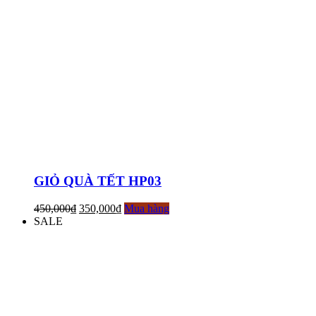
GIỎ QUÀ TẾT HP03
450,000
₫
350,000
₫
Mua hàng
SALE