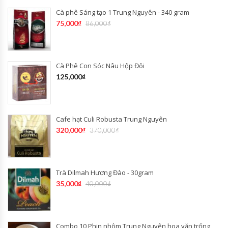
Cà phê Sáng tạo 1 Trung Nguyên - 340 gram
75,000
₫
86,000
₫
Cà Phê Con Sóc Nâu Hộp Đôi
125,000
₫
Cafe hạt Culi Robusta Trung Nguyên
320,000
₫
370,000
₫
Trà Dilmah Hương Đào - 30gram
35,000
₫
40,000
₫
Combo 10 Phin nhôm Trung Nguyên hoa văn trống