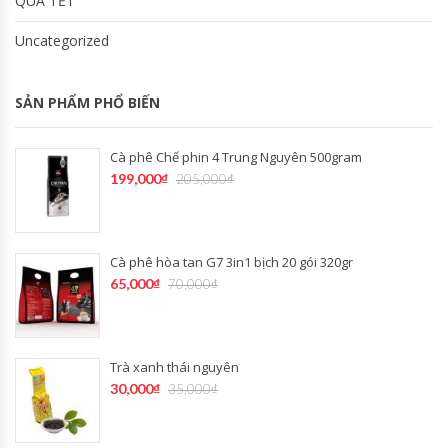
QÙA TẾT
Uncategorized
SẢN PHẨM PHỔ BIẾN
Cà phê Chế phin 4 Trung Nguyên 500gram
199,000
₫
205,000
₫
Cà phê hòa tan G7 3in1 bịch 20 gói 320gr
65,000
₫
70,000
₫
Trà xanh thái nguyên
30,000
₫
35,000
₫