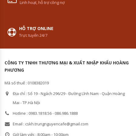
Linh hoạt, hỗ trợ công nợ
HỖ TRỢ ONLINE
Trực tuyến 24/7
CÔNG TY TNHH THƯƠNG MẠI & XUẤT NHẬP KHẨU HOÀNG
PHƯƠNG
Mã số thuế : 0108382019
Địa chỉ : Số 19 - Ngách 296/29 - Đường Lĩnh Nam - Quận Hoàng
Mai - TP.Hà Nội
Hotline : 0983.1818.56 - 086.986.1888
Email : cskh.trungnguyencafe@gmail.com
Giờ làm việc : 8:00am - 10:00pm